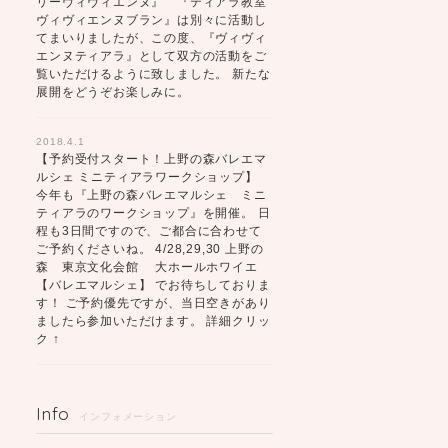
リーヴィヴィエンヌ』 『ティアラ教室
ヴィヴィエンヌブラン』は別々に活動し
てまいりましたが、この度、『ヴィヴィ
エンヌティアラ』として双方の活動をご
覧いただけるように致しました。 新たな
展開をどうぞお楽しみに。
2018.4.1
【予約受付スタート！上野の森バレエマ
ルシェ ミニティアラワークショップ】
今年も『上野の森バレエマルシェ ミニ
ティアラのワークショップ』を開催。 日
程も3日間ですので、ご都合に合わせて
ご予約くださいね。 4/28,29,30 上野の
森 東京文化会館 大ホールホワイエ
【バレエマルシェ】 でお待ちしておりま
す！ ご予約優先ですが、当日空きがあり
ましたら参加いただけます。 詳細クリッ
ク ↑
Info
インフォメーション