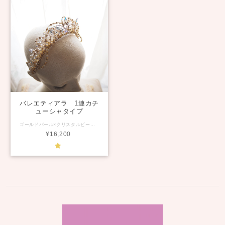
バレエティアラ 1連カチ
ューシャタイプ
ゴールドパール×クリスタルビースのプリンセスティアラ。 流れるラインがエレガントな個性を引き出しています。 眠れる李の美女オーロラ姫などに。 ベースのパールのカラーはゴールドまたはシルバーからお選びください。 ビーズのカラーはピンク系、ブルー系、パープル系などに変更可能です。 ご希望の場合はご相談ください。 中心の高さ 約4.5cm ご注文をいただいてからオーダー順にお作り致しますので、 完成まで約2週間いただいております。 お急ぎの場合は contact からお問い合わせください。
¥16,200