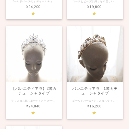
ゴールドベースのオディールティアラ ゴージャスな2連タイプ スワロフスキークリスタル、ジェット（黒）を使い、輝きと艶を出しています。 中心にはアクセントにシャム（赤）を使用。 カラーを変えて、プリンセス系の華やかなティアラにも。 【カラー】 ゴールドパール×クリスタルオーロラ×ジェット パール、ビーズのカラーチェンジも可能です。 【サイズ】 高さ 約4.5cm 幅 約15cm 【製作日数】 こちらの商品はご注文後にお作りいたします。 ご予約状況により、お届けまで約2~3週間いただき、完成次第発送致します。 お届け予定日はメールにてお知らせ致します。 【お急ぎの場合】 お気軽にご相談くださいませ。 2週間以内にお届けの場合別途お急ぎ代金2200円が発生致します。
コードとビーズが織りなす美しい陰影と、艶のあるティアラ。 ラインの美しさと、ストーンの華やかな輝きが目を惹くエレガントティアラです。 そして、なんといっても軽い！ 軽量かつ華やかなティアラをご体験ください。 オーロラ姫、ライモンダ、リラの精、海賊メドーラ、ギュリナーラ、オダリスク、カラーを変えて、雪の精、金平糖の精、など、演目を選ばすにお使いいただけます。 【仕様】 ゴールドコード、ゴールドパール、スワロフスキークリスタルオーロラビーズ、ストーンを使用。 中心最大高さ 約4.5cm (変更可能ですので、ご希望の高さがございましたら、ご注文前にお知らせください） 幅 約15cm 横幅はワイヤーの弾性によりお客様の頭にフィットいたします。 サイドパーツ一体型ですので、お一人お一人の頭サイズに合わせて、サイド部分も動きの変化をつけてお使いいただけます。 【お手入れ方法】 ティアラは優しくお取り扱いくださいませ。お使いになられましたら、１００円ショップにもございます眼鏡拭きやジュエリー用の布で、パール、ビーズを拭いて、汗やお化粧品からお守りください。 【お届けまで】 こちらのティアラはご注文をお受けしてから順番にお作り致しますので、製作期間を約2週間いただきます。 お急ぎの場合はお気軽にご相談くださいませ。
¥24,200
¥19,800
【バレエティアラ】2連カ
バレエティアラ 1連カチ
チューシャタイプ
ューシャタイプ
クリスタル輝く2連ティアラ オーロラ、シンデレラ、雪の女王、タリスマン、ライモンダ等に。 スワロフスキービーズ、クリスタルオーロラを贅沢に使用した、美しいフォルムのティアラ。 短めの前垂れ飾りは個性を出しすぎず、プリンセスの華やぎをプラス。 カラー、前垂れの長さを変更も可能です。 【カラー】 ライトシルバーパール×クリスタルオーロラ ゴールドパール×クリスタルオーロラ ビーズのカラー変更は別途料金がかかります。 【サイズ】 高さ 約4.5㎝ 幅 約15㎝ 【製作日数】 こちらの商品は、ご注文後の製作になります。 ご予約状況により、お届けまで約2〜3週間いただき.完成次第発送致します。お届け予定日はメールにてお知らせいたします。 【お急ぎの場合】 なお、1週間以内の製作の場合は、別途お急ぎ代金(2000円)がかかります。 お気軽にお問い合わせください。
ゴールドパール×クリスタルラインストーンのプリンセスティアラ。 ラインストーンがお花のように並び、個性的かつかわいらしさがある ティアラです。 ジュニアにもご使用いただけます。 オーロラ姫、金平糖の所為などに。 ベースのパールのカラーはゴールドまたはシルバーからお選びください。 ビーズのカラーは変更可能です。 ご希望の場合はご相談ください。 中心の高さ 約4.5cm ご注文をいただいてからオーダー順にお作り致しますので、 完成まで約2週間いただいております。 お急ぎの場合は contact からお問い合わせください。
¥24,840
¥16,200